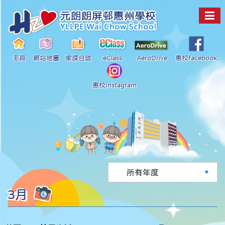
主頁
網站地圖
家課日誌
eClass
AeroDrive
惠校facebook
惠校Instagram
3月