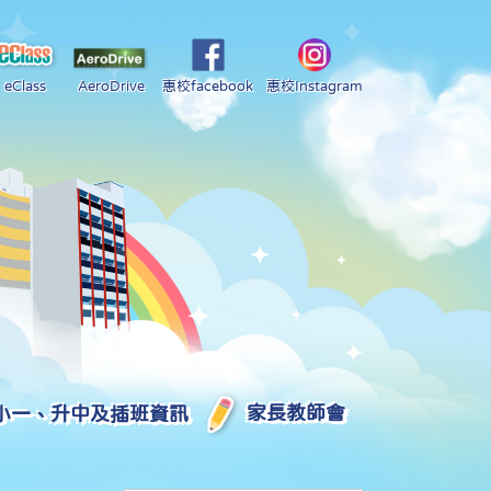
eClass
AeroDrive
惠校facebook
惠校Instagram
小一、升中及插班資訊
家長教師會
2025-2026 中學學位分配部分結果