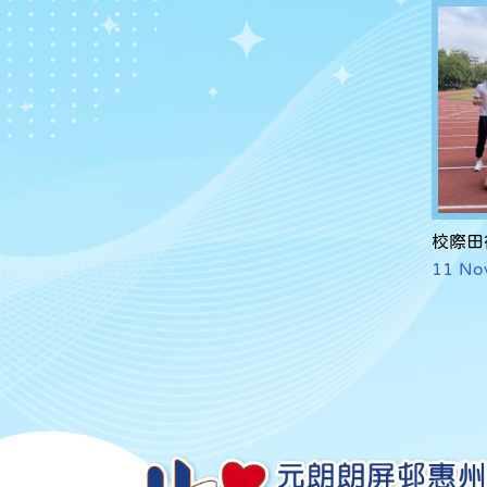
校際田
11 No