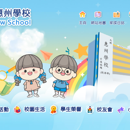
主頁
網站地圖
家課日誌
活動
校園生活
學生榮譽
校友會
小一自行分配學位申請/註冊須知
Curriculum