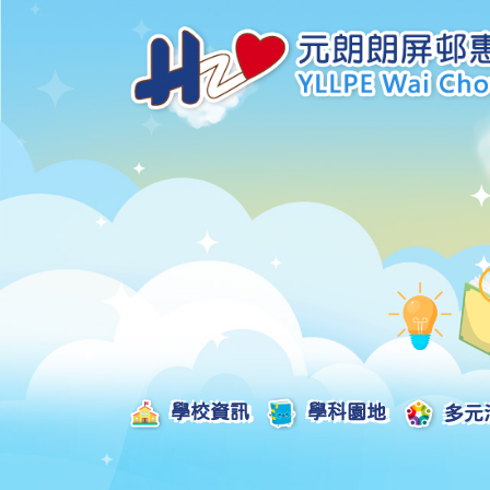
學校資訊
學科園地
多元
學校發展津貼計劃及報告
校本課後學習支援津貼計劃及報告
全方位學習津貼計劃及報告
學生活動支援津貼計劃及報告
姊妹學校交流津貼計劃及報告
推廣中華文化體驗活動一筆過津貼計劃
一筆過家長教育津貼計劃及報告
一筆過校園好精神津貼計劃及報告
加強支援非華語學生的中文學與教額外撥款計劃及報告
家長學生好精神一筆過校園津貼計劃
支援學校推動校園體育氛圍及MVPA一筆過津貼計劃
支援開設小學科學科的一筆過津貼計劃
國家安全教育相關措施的工作計劃及報告
「全校參與」模式融合教育的政策、資源及支援措施」
推廣自主語文學習（英文）一筆過津貼計劃
2025-2026年度「推廣自主語文學習（普通話）一筆過津貼計劃」
School-Based 
精彩及多元化的視藝活動
教師專業發展及對外分享