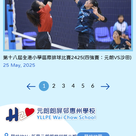
第十八屆全港小學區際排球比賽2425(四強賽：元朗VS沙田)
25 May, 2025
1
2
3
4
5
6