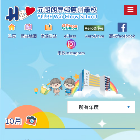
主頁
網站地圖
家課日誌
eClass
AeroDrive
惠校facebook
惠校Instagram
10月