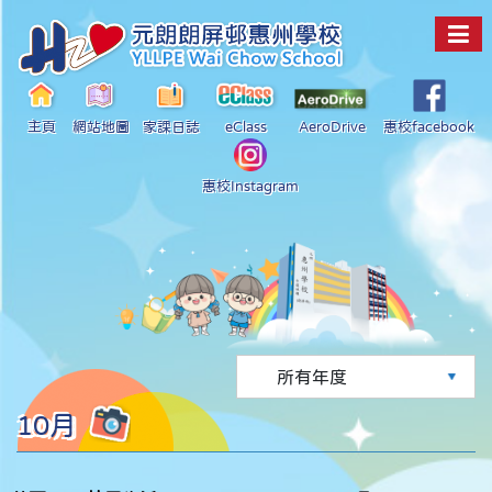
主頁
網站地圖
家課日誌
eClass
AeroDrive
惠校facebook
惠校Instagram
10月