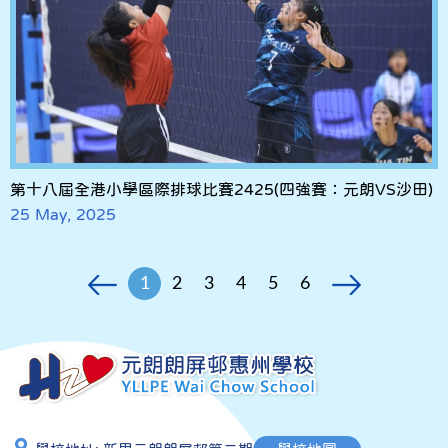
第十八屆全港小學區際排球比賽2425(四強賽：元朗VS沙田)
25 May, 2025
1
2
3
4
5
6