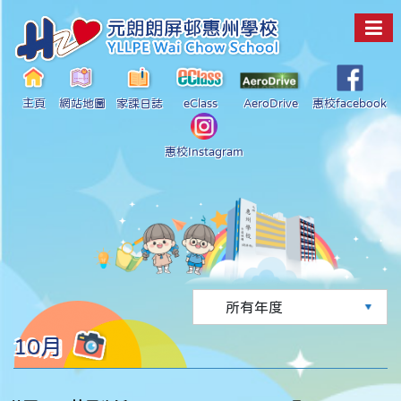
主頁
網站地圖
家課日誌
eClass
AeroDrive
惠校facebook
惠校Instagram
10月