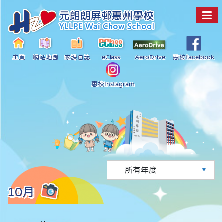
主頁
網站地圖
家課日誌
eClass
AeroDrive
惠校facebook
惠校Instagram
10月