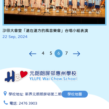
沙田大會堂「遠在遠方的風音樂會」合唱小組表演
22 Sep, 2024
4
5
6
7
學校地址:
新界元朗朗屏邨第二期
學校地圖
電話:
2476 3903