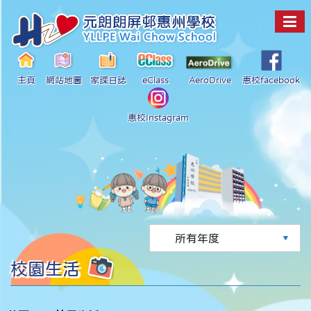
主頁
網站地圖
家課日誌
eClass
AeroDrive
惠校facebook
惠校Instagram
校園生活