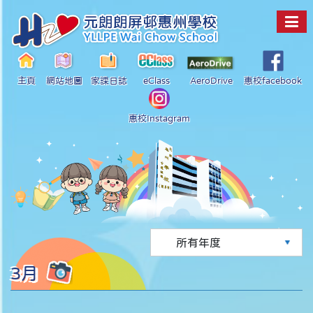
主頁
網站地圖
家課日誌
eClass
AeroDrive
惠校facebook
惠校Instagram
3月