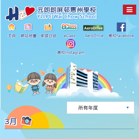
主頁
網站地圖
家課日誌
eClass
AeroDrive
惠校facebook
惠校Instagram
3月