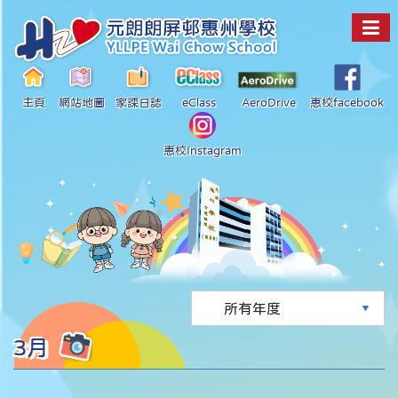
主頁
網站地圖
家課日誌
eClass
AeroDrive
惠校facebook
惠校Instagram
3月