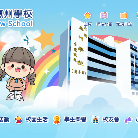
主頁
網站地圖
家課日誌
活動
校園生活
學生榮譽
校友會
小一自行分配學位申請/註冊須知
Curriculum