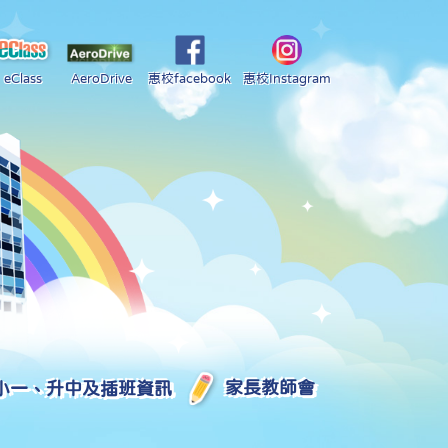
eClass
AeroDrive
惠校facebook
惠校Instagram
小一、升中及插班資訊
家長教師會
2025-2026 中學學位分配部分結果