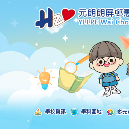
學校資訊
學科園地
多元
學校發展津貼計劃及報告
校本課後學習支援津貼計劃及報告
全方位學習津貼計劃及報告
學生活動支援津貼計劃及報告
姊妹學校交流津貼計劃及報告
推廣中華文化體驗活動一筆過津貼計劃
一筆過家長教育津貼計劃及報告
一筆過校園好精神津貼計劃及報告
加強支援非華語學生的中文學與教額外撥款計劃及報告
家長學生好精神一筆過校園津貼計劃
支援學校推動校園體育氛圍及MVPA一筆過津貼計劃
支援開設小學科學科的一筆過津貼計劃
國家安全教育相關措施的工作計劃及報告
「全校參與」模式融合教育的政策、資源及支援措施」
推廣自主語文學習（英文）一筆過津貼計劃
2025-2026年度「推廣自主語文學習（普通話）一筆過津貼計劃」
School-Based 
精彩及多元化的視藝活動
教師專業發展及對外分享