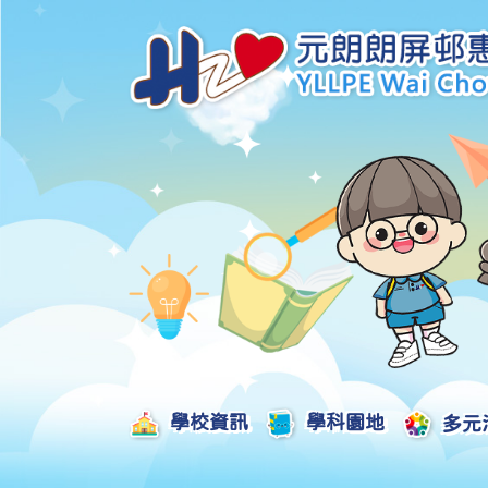
學校資訊
學科園地
多元
學校發展津貼計劃及報告
校本課後學習支援津貼計劃及報告
全方位學習津貼計劃及報告
學生活動支援津貼計劃及報告
姊妹學校交流津貼計劃及報告
推廣中華文化體驗活動一筆過津貼計劃
一筆過家長教育津貼計劃及報告
一筆過校園好精神津貼計劃及報告
加強支援非華語學生的中文學與教額外撥款計劃及報告
家長學生好精神一筆過校園津貼計劃
支援學校推動校園體育氛圍及MVPA一筆過津貼計劃
支援開設小學科學科的一筆過津貼計劃
國家安全教育相關措施的工作計劃及報告
「全校參與」模式融合教育的政策、資源及支援措施」
推廣自主語文學習（英文）一筆過津貼計劃
2025-2026年度「推廣自主語文學習（普通話）一筆過津貼計劃」
School-Based 
精彩及多元化的視藝活動
教師專業發展及對外分享