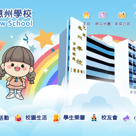
主頁
網站地圖
家課日誌
活動
校園生活
學生榮譽
校友會
小一自行分配學位申請/註冊須知
Curriculum