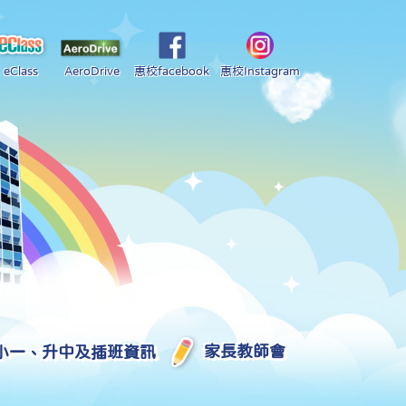
eClass
AeroDrive
惠校facebook
惠校Instagram
小一、升中及插班資訊
家長教師會
2025-2026 中學學位分配部分結果