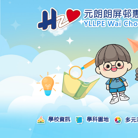
學校資訊
學科園地
多元
學校發展津貼計劃及報告
校本課後學習支援津貼計劃及報告
全方位學習津貼計劃及報告
學生活動支援津貼計劃及報告
姊妹學校交流津貼計劃及報告
推廣中華文化體驗活動一筆過津貼計劃
一筆過家長教育津貼計劃及報告
一筆過校園好精神津貼計劃及報告
加強支援非華語學生的中文學與教額外撥款計劃及報告
家長學生好精神一筆過校園津貼計劃
支援學校推動校園體育氛圍及MVPA一筆過津貼計劃
支援開設小學科學科的一筆過津貼計劃
國家安全教育相關措施的工作計劃及報告
「全校參與」模式融合教育的政策、資源及支援措施」
推廣自主語文學習（英文）一筆過津貼計劃
2025-2026年度「推廣自主語文學習（普通話）一筆過津貼計劃」
School-Based 
精彩及多元化的視藝活動
教師專業發展及對外分享