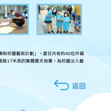
「繽粉校園藝術計劃」，當日共有約40位外藉
雁路17米長的集體露天地畫，為校園注入藝
返回