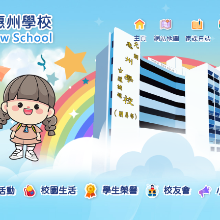
主頁
網站地圖
家課日誌
活動
校園生活
學生榮譽
校友會
小一自行分配學位申請/註冊須知
Curriculum