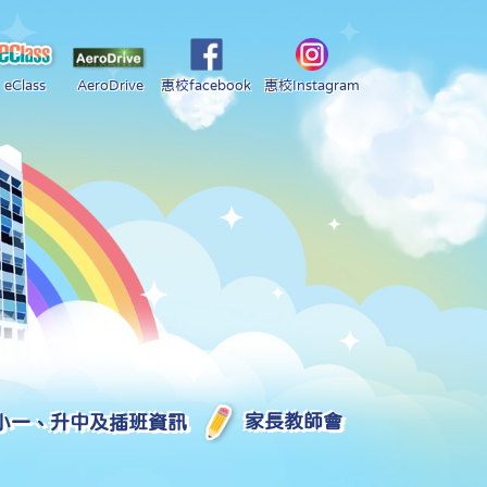
eClass
AeroDrive
惠校facebook
惠校Instagram
小一、升中及插班資訊
家長教師會
2025-2026 中學學位分配部分結果