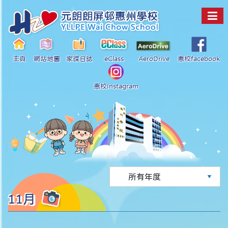
主頁
網站地圖
家課日誌
eClass
AeroDrive
惠校facebook
惠校Instagram
11月