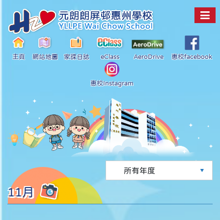
主頁
網站地圖
家課日誌
eClass
AeroDrive
惠校facebook
惠校Instagram
11月