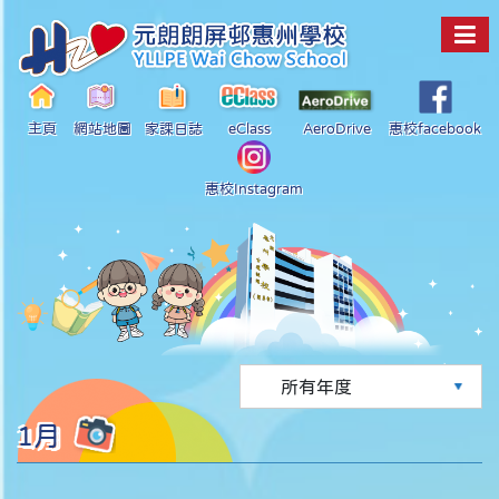
主頁
網站地圖
家課日誌
eClass
AeroDrive
惠校facebook
惠校Instagram
1月