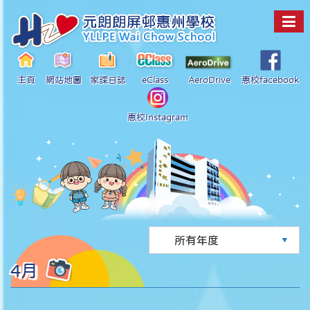
主頁
網站地圖
家課日誌
eClass
AeroDrive
惠校facebook
惠校Instagram
4月