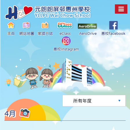
主頁
網站地圖
家課日誌
eClass
AeroDrive
惠校facebook
惠校Instagram
4月