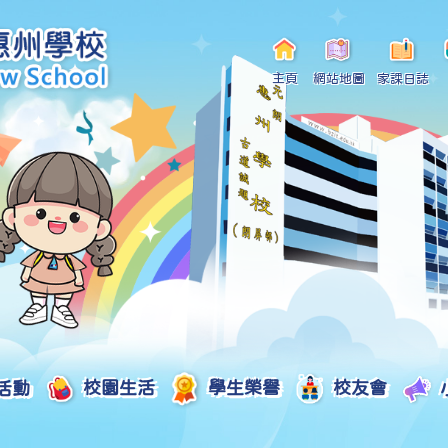
主頁
網站地圖
家課日誌
活動
校園生活
學生榮譽
校友會
小一自行分配學位申請/註冊須知
Curriculum