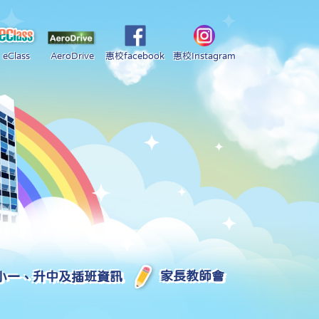
eClass
AeroDrive
惠校facebook
惠校Instagram
小一、升中及插班資訊
家長教師會
2025-2026 中學學位分配部分結果