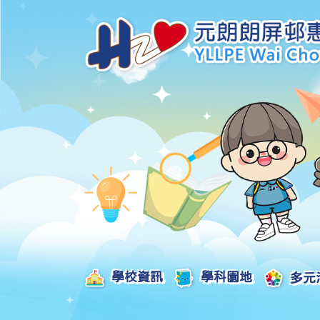
學校資訊
學科園地
多元
學校發展津貼計劃及報告
校本課後學習支援津貼計劃及報告
全方位學習津貼計劃及報告
學生活動支援津貼計劃及報告
姊妹學校交流津貼計劃及報告
推廣中華文化體驗活動一筆過津貼計劃
一筆過家長教育津貼計劃及報告
一筆過校園好精神津貼計劃及報告
加強支援非華語學生的中文學與教額外撥款計劃及報告
家長學生好精神一筆過校園津貼計劃
支援學校推動校園體育氛圍及MVPA一筆過津貼計劃
支援開設小學科學科的一筆過津貼計劃
國家安全教育相關措施的工作計劃及報告
「全校參與」模式融合教育的政策、資源及支援措施」
推廣自主語文學習（英文）一筆過津貼計劃
2025-2026年度「推廣自主語文學習（普通話）一筆過津貼計劃」
School-Based 
精彩及多元化的視藝活動
教師專業發展及對外分享