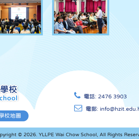
電話:
2476 3903
電郵:
info@hzit.edu.
學校地圖
pyright © 2026. YLLPE Wai Chow School, All Rights Reser