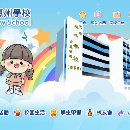
主頁
網站地圖
家課日誌
活動
校園生活
學生榮譽
校友會
小一自行分配學位申請/註冊須知
Curriculum