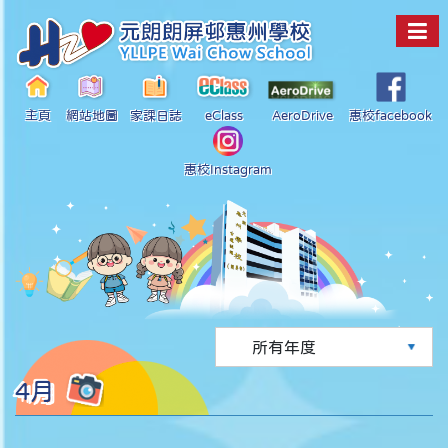
主頁
網站地圖
家課日誌
eClass
AeroDrive
惠校facebook
惠校Instagram
4月