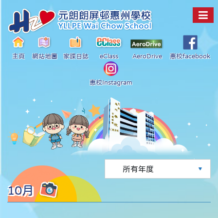
主頁
網站地圖
家課日誌
eClass
AeroDrive
惠校facebook
惠校Instagram
10月