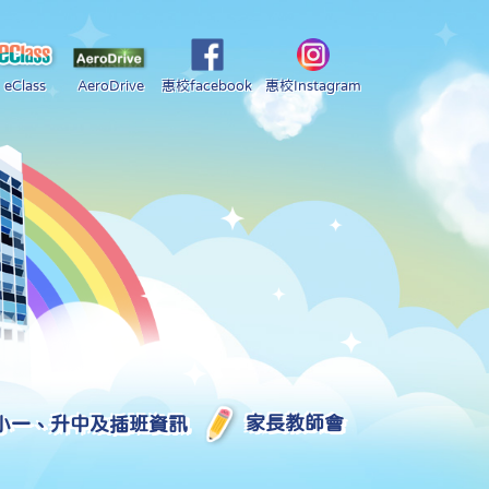
eClass
AeroDrive
惠校facebook
惠校Instagram
小一、升中及插班資訊
家長教師會
2025-2026 中學學位分配部分結果