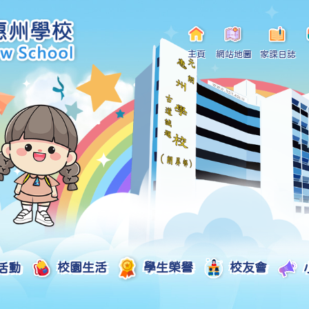
主頁
網站地圖
家課日誌
活動
校園生活
學生榮譽
校友會
小一自行分配學位申請/註冊須知
Curriculum