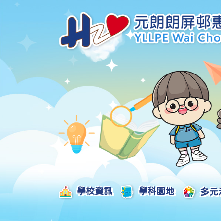
學校資訊
學科園地
多元
學校發展津貼計劃及報告
校本課後學習支援津貼計劃及報告
全方位學習津貼計劃及報告
學生活動支援津貼計劃及報告
姊妹學校交流津貼計劃及報告
推廣中華文化體驗活動一筆過津貼計劃
一筆過家長教育津貼計劃及報告
一筆過校園好精神津貼計劃及報告
加強支援非華語學生的中文學與教額外撥款計劃及報告
家長學生好精神一筆過校園津貼計劃
支援學校推動校園體育氛圍及MVPA一筆過津貼計劃
支援開設小學科學科的一筆過津貼計劃
國家安全教育相關措施的工作計劃及報告
「全校參與」模式融合教育的政策、資源及支援措施」
推廣自主語文學習（英文）一筆過津貼計劃
2025-2026年度「推廣自主語文學習（普通話）一筆過津貼計劃」
School-Based 
精彩及多元化的視藝活動
教師專業發展及對外分享