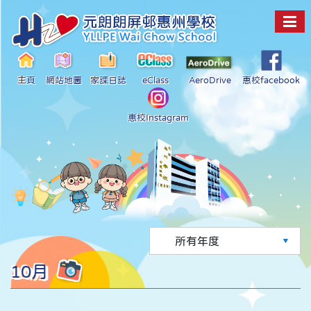
主頁
網站地圖
家課日誌
eClass
AeroDrive
惠校facebook
惠校Instagram
10月