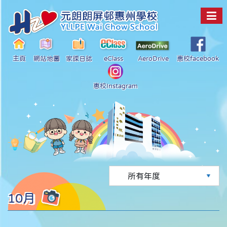
主頁
網站地圖
家課日誌
eClass
AeroDrive
惠校facebook
惠校Instagram
10月