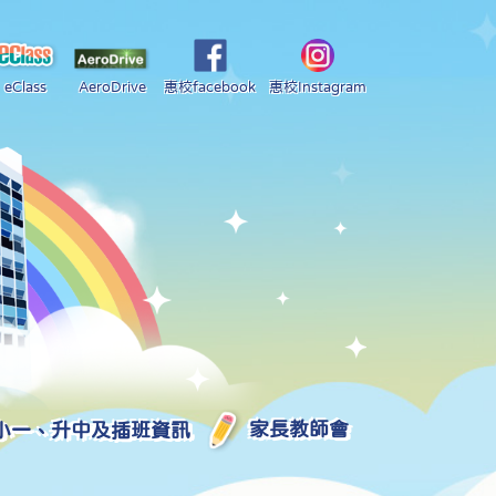
eClass
AeroDrive
惠校facebook
惠校Instagram
小一、升中及插班資訊
家長教師會
2025-2026 中學學位分配部分結果