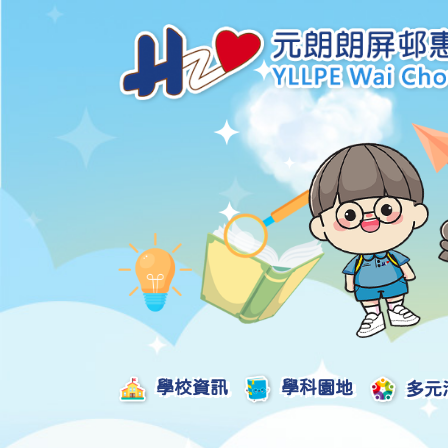
學校資訊
學科園地
多元
學校發展津貼計劃及報告
校本課後學習支援津貼計劃及報告
全方位學習津貼計劃及報告
學生活動支援津貼計劃及報告
姊妹學校交流津貼計劃及報告
推廣中華文化體驗活動一筆過津貼計劃
一筆過家長教育津貼計劃及報告
一筆過校園好精神津貼計劃及報告
加強支援非華語學生的中文學與教額外撥款計劃及報告
家長學生好精神一筆過校園津貼計劃
支援學校推動校園體育氛圍及MVPA一筆過津貼計劃
支援開設小學科學科的一筆過津貼計劃
國家安全教育相關措施的工作計劃及報告
「全校參與」模式融合教育的政策、資源及支援措施」
推廣自主語文學習（英文）一筆過津貼計劃
2025-2026年度「推廣自主語文學習（普通話）一筆過津貼計劃」
School-Based 
精彩及多元化的視藝活動
教師專業發展及對外分享