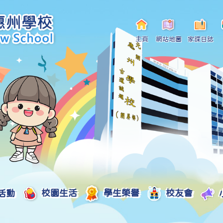
主頁
網站地圖
家課日誌
活動
校園生活
學生榮譽
校友會
小一自行分配學位申請/註冊須知
Curriculum