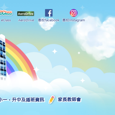
eClass
AeroDrive
惠校facebook
惠校Instagram
小一、升中及插班資訊
家長教師會
2025-2026 中學學位分配部分結果