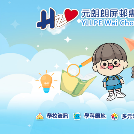
學校資訊
學科園地
多元
學校發展津貼計劃及報告
校本課後學習支援津貼計劃及報告
全方位學習津貼計劃及報告
學生活動支援津貼計劃及報告
姊妹學校交流津貼計劃及報告
推廣中華文化體驗活動一筆過津貼計劃
一筆過家長教育津貼計劃及報告
一筆過校園好精神津貼計劃及報告
加強支援非華語學生的中文學與教額外撥款計劃及報告
家長學生好精神一筆過校園津貼計劃
支援學校推動校園體育氛圍及MVPA一筆過津貼計劃
支援開設小學科學科的一筆過津貼計劃
國家安全教育相關措施的工作計劃及報告
「全校參與」模式融合教育的政策、資源及支援措施」
推廣自主語文學習（英文）一筆過津貼計劃
2025-2026年度「推廣自主語文學習（普通話）一筆過津貼計劃」
School-Based 
精彩及多元化的視藝活動
教師專業發展及對外分享