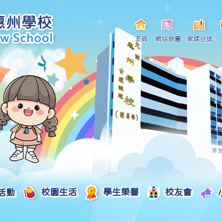
主頁
網站地圖
家課日誌
活動
校園生活
學生榮譽
校友會
小一自行分配學位申請/註冊須知
Curriculum