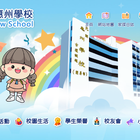
主頁
網站地圖
家課日誌
活動
校園生活
學生榮譽
校友會
小一自行分配學位申請/註冊須知
Curriculum