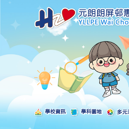
學校資訊
學科園地
多元
學校發展津貼計劃及報告
校本課後學習支援津貼計劃及報告
全方位學習津貼計劃及報告
學生活動支援津貼計劃及報告
姊妹學校交流津貼計劃及報告
推廣中華文化體驗活動一筆過津貼計劃
一筆過家長教育津貼計劃及報告
一筆過校園好精神津貼計劃及報告
加強支援非華語學生的中文學與教額外撥款計劃及報告
家長學生好精神一筆過校園津貼計劃
支援學校推動校園體育氛圍及MVPA一筆過津貼計劃
支援開設小學科學科的一筆過津貼計劃
國家安全教育相關措施的工作計劃及報告
「全校參與」模式融合教育的政策、資源及支援措施」
推廣自主語文學習（英文）一筆過津貼計劃
2025-2026年度「推廣自主語文學習（普通話）一筆過津貼計劃」
School-Based 
精彩及多元化的視藝活動
教師專業發展及對外分享