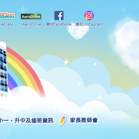
eClass
AeroDrive
惠校facebook
惠校Instagram
小一、升中及插班資訊
家長教師會
2025-2026 中學學位分配部分結果