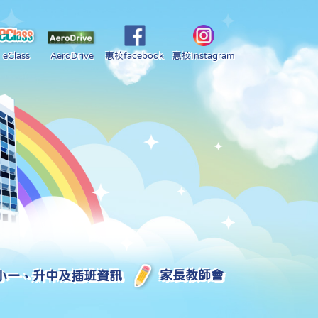
eClass
AeroDrive
惠校facebook
惠校Instagram
小一、升中及插班資訊
家長教師會
2025-2026 中學學位分配部分結果