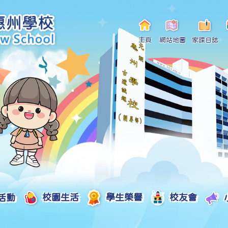
主頁
網站地圖
家課日誌
活動
校園生活
學生榮譽
校友會
小一自行分配學位申請/註冊須知
Curriculum