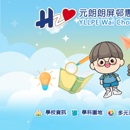
學校資訊
學科園地
多元
學校發展津貼計劃及報告
校本課後學習支援津貼計劃及報告
全方位學習津貼計劃及報告
學生活動支援津貼計劃及報告
姊妹學校交流津貼計劃及報告
推廣中華文化體驗活動一筆過津貼計劃
一筆過家長教育津貼計劃及報告
一筆過校園好精神津貼計劃及報告
加強支援非華語學生的中文學與教額外撥款計劃及報告
家長學生好精神一筆過校園津貼計劃
支援學校推動校園體育氛圍及MVPA一筆過津貼計劃
支援開設小學科學科的一筆過津貼計劃
國家安全教育相關措施的工作計劃及報告
「全校參與」模式融合教育的政策、資源及支援措施」
推廣自主語文學習（英文）一筆過津貼計劃
2025-2026年度「推廣自主語文學習（普通話）一筆過津貼計劃」
School-Based 
精彩及多元化的視藝活動
教師專業發展及對外分享