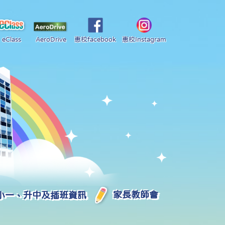
eClass
AeroDrive
惠校facebook
惠校Instagram
小一、升中及插班資訊
家長教師會
2025-2026 中學學位分配部分結果