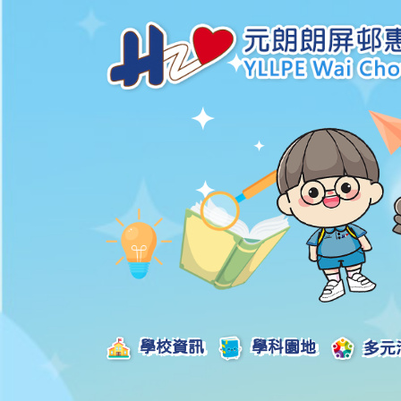
學校資訊
學科園地
多元
學校發展津貼計劃及報告
校本課後學習支援津貼計劃及報告
全方位學習津貼計劃及報告
學生活動支援津貼計劃及報告
姊妹學校交流津貼計劃及報告
推廣中華文化體驗活動一筆過津貼計劃
一筆過家長教育津貼計劃及報告
一筆過校園好精神津貼計劃及報告
加強支援非華語學生的中文學與教額外撥款計劃及報告
家長學生好精神一筆過校園津貼計劃
支援學校推動校園體育氛圍及MVPA一筆過津貼計劃
支援開設小學科學科的一筆過津貼計劃
國家安全教育相關措施的工作計劃及報告
「全校參與」模式融合教育的政策、資源及支援措施」
推廣自主語文學習（英文）一筆過津貼計劃
2025-2026年度「推廣自主語文學習（普通話）一筆過津貼計劃」
School-Based 
精彩及多元化的視藝活動
教師專業發展及對外分享