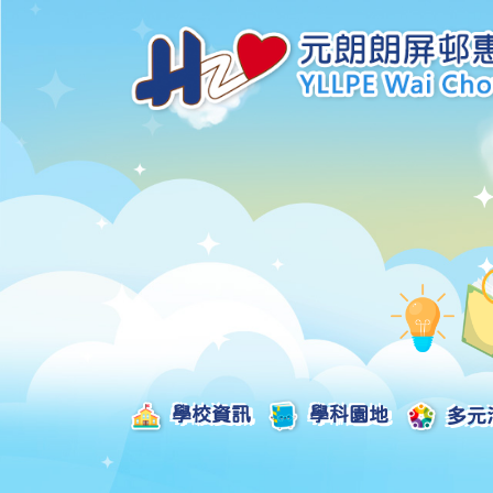
學校資訊
學科園地
多元
學校發展津貼計劃及報告
校本課後學習支援津貼計劃及報告
全方位學習津貼計劃及報告
學生活動支援津貼計劃及報告
姊妹學校交流津貼計劃及報告
推廣中華文化體驗活動一筆過津貼計劃
一筆過家長教育津貼計劃及報告
一筆過校園好精神津貼計劃及報告
加強支援非華語學生的中文學與教額外撥款計劃及報告
家長學生好精神一筆過校園津貼計劃
支援學校推動校園體育氛圍及MVPA一筆過津貼計劃
支援開設小學科學科的一筆過津貼計劃
國家安全教育相關措施的工作計劃及報告
「全校參與」模式融合教育的政策、資源及支援措施」
推廣自主語文學習（英文）一筆過津貼計劃
2025-2026年度「推廣自主語文學習（普通話）一筆過津貼計劃」
School-Based 
精彩及多元化的視藝活動
教師專業發展及對外分享