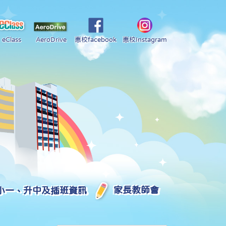
eClass
AeroDrive
惠校facebook
惠校Instagram
小一、升中及插班資訊
家長教師會
2025-2026 中學學位分配部分結果