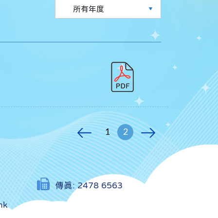
1
2
傳真:
2478 6563
hk