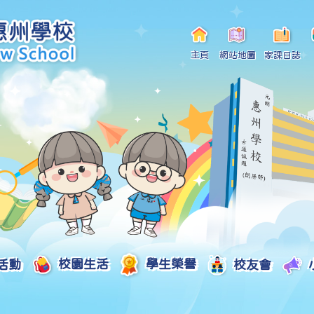
主頁
網站地圖
家課日誌
活動
校園生活
學生榮譽
校友會
小一自行分配學位申請/註冊須知
Curriculum