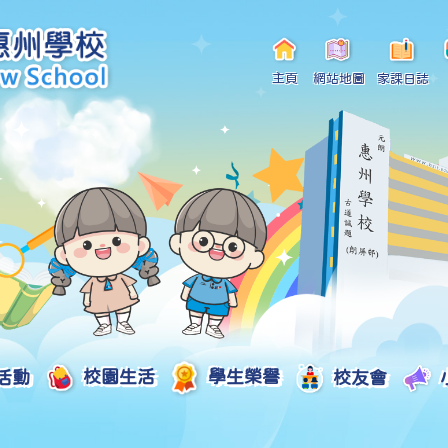
主頁
網站地圖
家課日誌
活動
校園生活
學生榮譽
校友會
小一自行分配學位申請/註冊須知
Curriculum