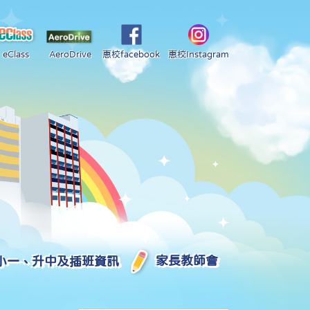
eClass
AeroDrive
惠校facebook
惠校Instagram
小一、升中及插班資訊
家長教師會
2025-2026 中學學位分配部分結果