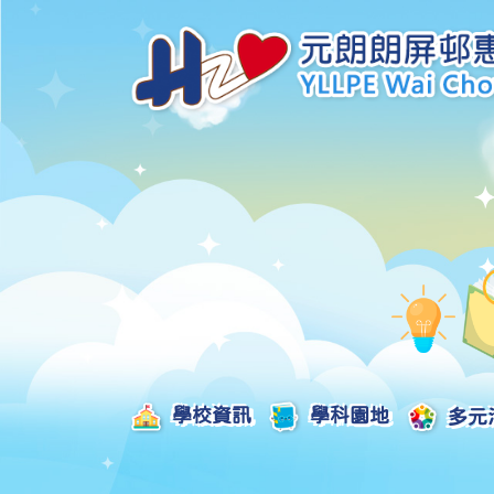
學校資訊
學科園地
多元
學校發展津貼計劃及報告
校本課後學習支援津貼計劃及報告
全方位學習津貼計劃及報告
學生活動支援津貼計劃及報告
姊妹學校交流津貼計劃及報告
推廣中華文化體驗活動一筆過津貼計劃
一筆過家長教育津貼計劃及報告
一筆過校園好精神津貼計劃及報告
加強支援非華語學生的中文學與教額外撥款計劃及報告
家長學生好精神一筆過校園津貼計劃
支援學校推動校園體育氛圍及MVPA一筆過津貼計劃
支援開設小學科學科的一筆過津貼計劃
國家安全教育相關措施的工作計劃及報告
「全校參與」模式融合教育的政策、資源及支援措施」
推廣自主語文學習（英文）一筆過津貼計劃
2025-2026年度「推廣自主語文學習（普通話）一筆過津貼計劃」
School-Based 
精彩及多元化的視藝活動
教師專業發展及對外分享