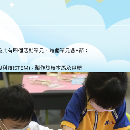
級共有四個活動單元，每個單元各8節：
科技(STEM) - 製作旋轉木馬及鞦韆