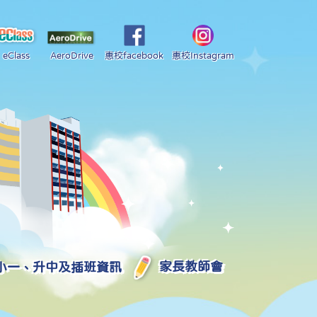
eClass
AeroDrive
惠校facebook
惠校Instagram
小一、升中及插班資訊
家長教師會
2025-2026 中學學位分配部分結果