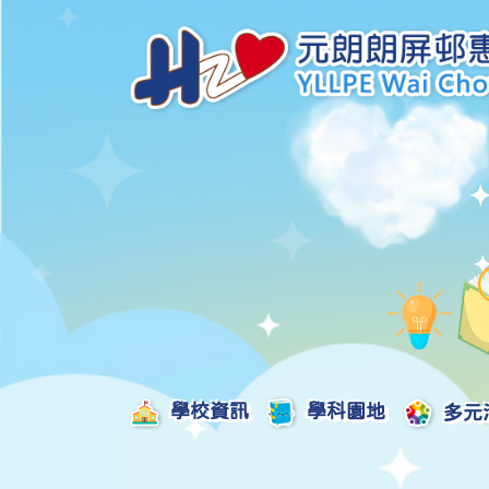
學校資訊
學科園地
多元
學校發展津貼計劃及報告
校本課後學習支援津貼計劃及報告
全方位學習津貼計劃及報告
學生活動支援津貼計劃及報告
姊妹學校交流津貼計劃及報告
推廣中華文化體驗活動一筆過津貼計劃
一筆過家長教育津貼計劃及報告
一筆過校園好精神津貼計劃及報告
加強支援非華語學生的中文學與教額外撥款計劃及報告
家長學生好精神一筆過校園津貼計劃
支援學校推動校園體育氛圍及MVPA一筆過津貼計劃
支援開設小學科學科的一筆過津貼計劃
國家安全教育相關措施的工作計劃及報告
「全校參與」模式融合教育的政策、資源及支援措施」
推廣自主語文學習（英文）一筆過津貼計劃
2025-2026年度「推廣自主語文學習（普通話）一筆過津貼計劃」
School-Based 
精彩及多元化的視藝活動
教師專業發展及對外分享