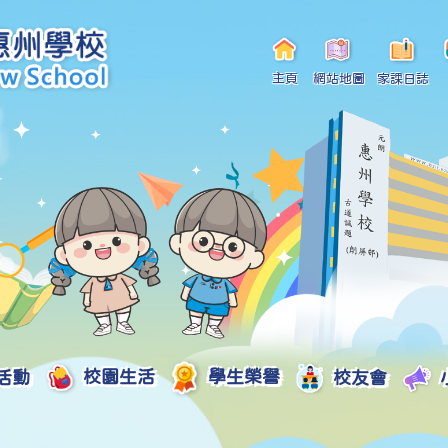
主頁
網站地圖
家課日誌
活動
校園生活
學生榮譽
校友會
小一自行分配學位申請/註冊須知
Curriculum