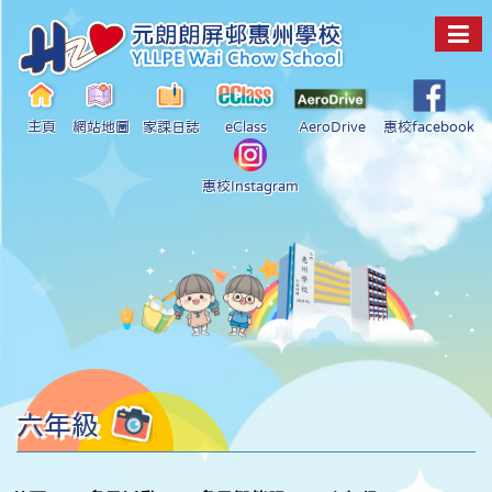
主頁
網站地圖
家課日誌
eClass
AeroDrive
惠校facebook
惠校Instagram
六年級