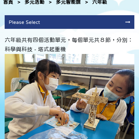
首頁
>
多元活動
>
多元智能課
>
六年級
Please Select
六年級共有四個活動單元，每個單元共８節，分別：
科學與科技 - 塔式起重機