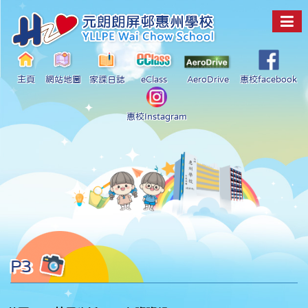
主頁
網站地圖
家課日誌
eClass
AeroDrive
惠校facebook
惠校Instagram
P3