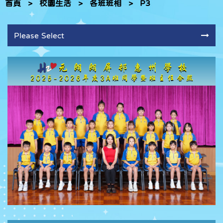
首頁
>
校園生活
>
各班班相
>
P3
Please Select