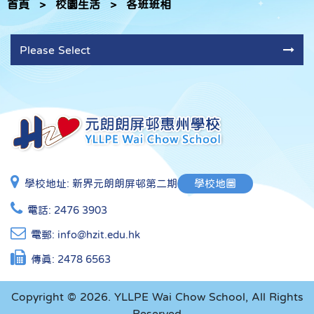
首頁
>
校園生活
>
各班班相
Please Select
學校地址:
新界元朗朗屏邨第二期
學校地圖
電話:
2476 3903
電郵:
info@hzit.edu.hk
傳真:
2478 6563
Copyright © 2026. YLLPE Wai Chow School, All Rights
Reserved