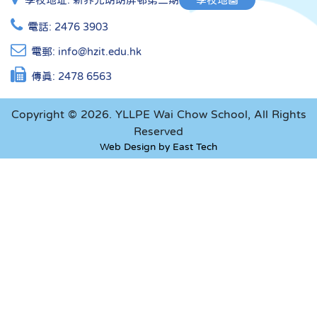
電話:
2476 3903
電郵:
info@hzit.edu.hk
傳真:
2478 6563
Copyright © 2026. YLLPE Wai Chow School, All Rights
Reserved
Web Design
by
East Tech