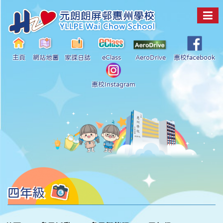
主頁
網站地圖
家課日誌
eClass
AeroDrive
惠校facebook
惠校Instagram
四年級