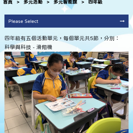
首頁
>
多元活動
>
多元智能課
>
四年級
Please Select
四年級有五個活動單元，每個單元共5節，分別：
科學與科技 - 滑翔機