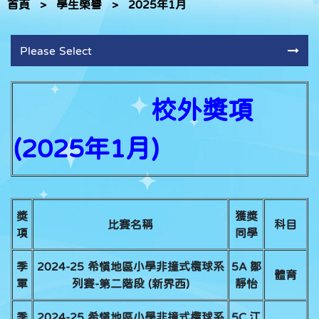
首頁
>
學生榮譽
>
2025年1月
Please Select
校外獎項
(2025年1月)
獎
獲獎
比賽名稱
科目
項
同學
季
2024-25 希慎地區小學非撞式欖球系
5A 鄒
體育
軍
列賽-第二階段 (新界西)
靜怡
季
2024-25 希慎地區小學非撞式欖球系
5C 江