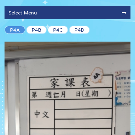
Select Menu
P4A
P4B
P4C
P4D