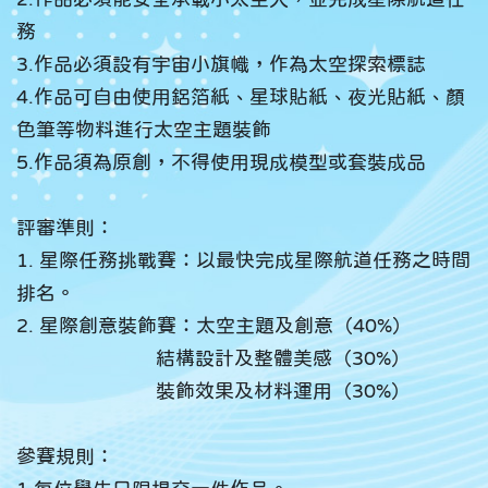
務
3.作品必須設有宇宙小旗幟，作為太空探索標誌
4.作品可自由使用鋁箔紙、星球貼紙、夜光貼紙、顏
色筆等物料進行太空主題裝飾
5.作品須為原創，不得使用現成模型或套裝成品
評審準則：
1. 星際任務挑戰賽：以最快完成星際航道任務之時間
排名。
2. 星際創意裝飾賽：太空主題及創意（40%）
結構設計及整體美感（30%）
裝飾效果及材料運用（30%）
參賽規則：