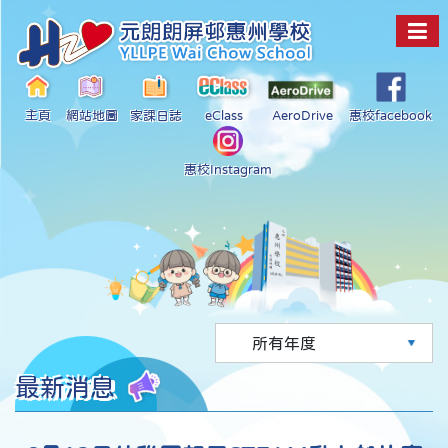
主頁
網站地圖
家課日誌
eClass
AeroDrive
惠校facebook
惠校Instagram
最新消息